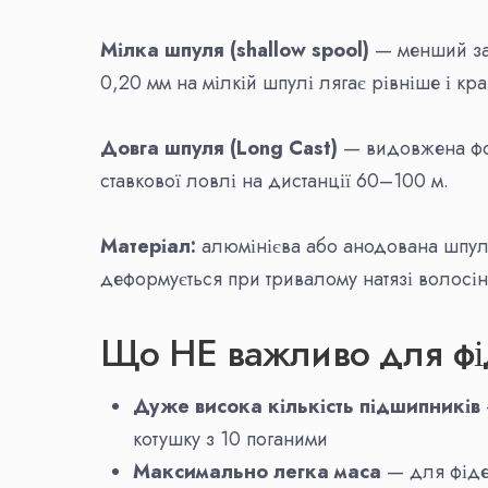
Мілка шпуля (shallow spool)
— менший зап
0,20 мм на мілкій шпулі лягає рівніше і кра
Довга шпуля (Long Cast)
— видовжена фо
ставкової ловлі на дистанції 60–100 м.
Матеріал:
алюмінієва або анодована шпул
деформується при тривалому натязі волосін
Що НЕ важливо для фі
Дуже висока кількість підшипників
котушку з 10 поганими
Максимально легка маса
— для фідер