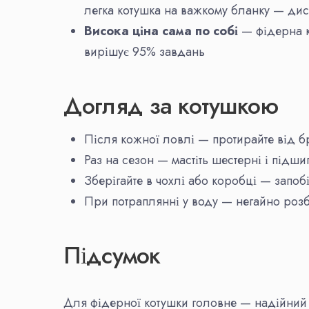
легка котушка на важкому бланку — дис
Висока ціна сама по собі
— фідерна к
вирішує 95% завдань
Догляд за котушкою
Після кожної ловлі — протирайте від б
Раз на сезон — мастіть шестерні і підш
Зберігайте в чохлі або коробці — запоб
При потраплянні у воду — негайно розбер
Підсумок
Для фідерної котушки головне — надійний ф