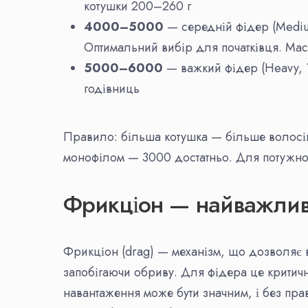
котушки 200–260 г
4000–5000
— середній фідер (Medium,
Оптимальний вибір для початківця. Ма
5000–6000
— важкий фідер (Heavy, 12
годівниць
Правило: більша котушка — більше волосіні
монофілом — 3000 достатньо. Для потужної
Фрикціон — найважлив
Фрикціон (drag) — механізм, що дозволяє 
запобігаючи обриву. Для фідера це критич
навантаження може бути значним, і без пр