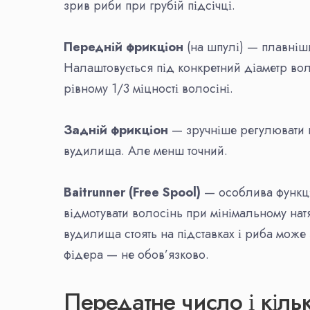
зрив риби при грубій підсічці.
Передній фрикціон
(на шпулі) — плавніш
Налаштовується під конкретний діаметр вол
рівному 1/3 міцності волосіні.
Задній фрикціон
— зручніше регулювати в
вудилища. Але менш точний.
Baitrunner (Free Spool)
— особлива функці
відмотувати волосінь при мінімальному натя
вудилища стоять на підставках і риба може
фідера — не обов’язково.
Передатне число і кіль