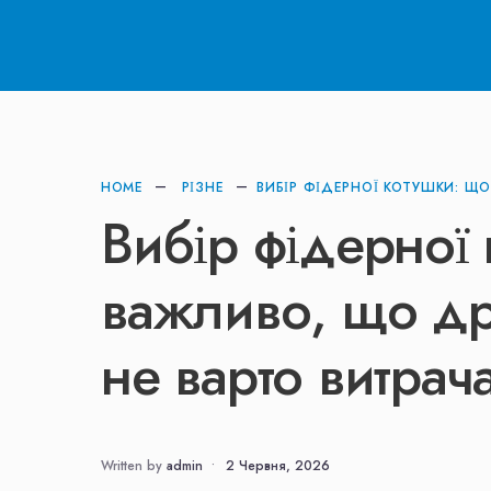
HOME
РІЗНЕ
ВИБІР ФІДЕРНОЇ КОТУШКИ: ЩО
Вибір фідерної
важливо, що др
не варто витрач
Written by
admin
•
2 Червня, 2026