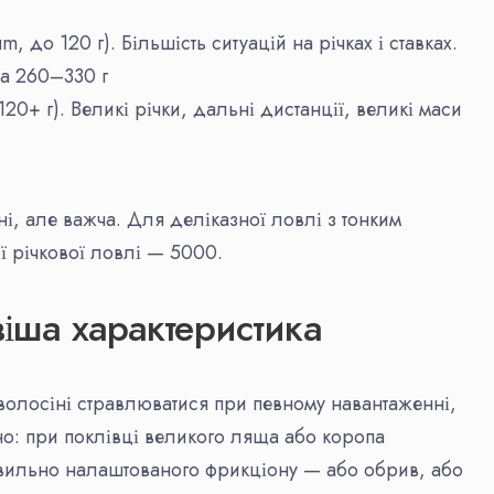
 до 120 г). Більшість ситуацій на річках і ставках.
са 260–330 г
0+ г). Великі річки, дальні дистанції, великі маси
, але важча. Для деліказної ловлі з тонким
 річкової ловлі — 5000.
іша характеристика
волосіні стравлюватися при певному навантаженні,
но: при поклівці великого ляща або коропа
авильно налаштованого фрикціону — або обрив, або