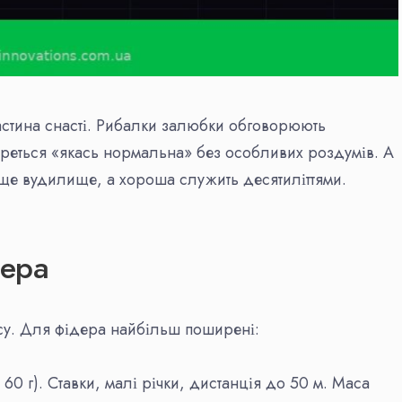
стина снасті. Рибалки залюбки обговорюють
береться «якась нормальна» без особливих роздумів. А
аще вудилище, а хороша служить десятиліттями.
дера
масу. Для фідера найбільш поширені:
 60 г). Ставки, малі річки, дистанція до 50 м. Маса