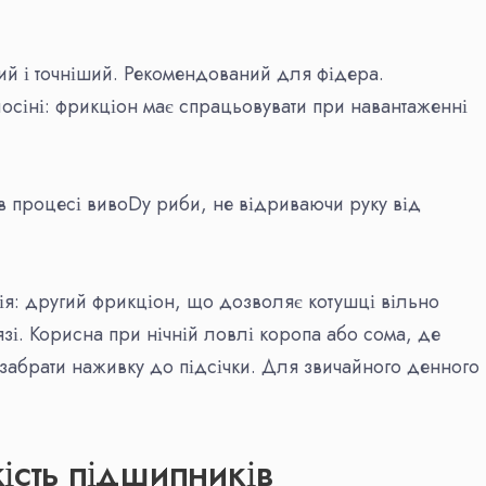
ий і точніший. Рекомендований для фідера.
осіні: фрикціон має спрацьовувати при навантаженні
 процесі вивоDу риби, не відриваючи руку від
я: другий фрикціон, що дозволяє котушці вільно
зі. Корисна при нічній ловлі коропа або сома, де
 забрати наживку до підсічки. Для звичайного денного
кість підшипників