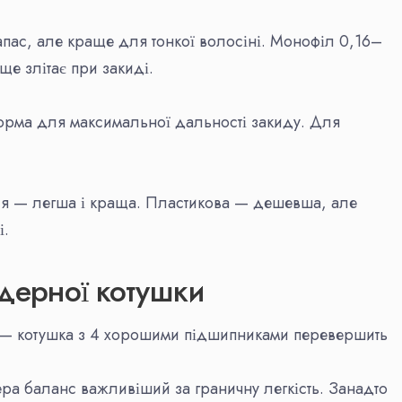
ас, але краще для тонкої волосіні. Монофіл 0,16–
ще злітає при закиді.
рма для максимальної дальності закиду. Для
я — легша і краща. Пластикова — дешевша, але
і.
дерної котушки
— котушка з 4 хорошими підшипниками перевершить
а баланс важливіший за граничну легкість. Занадто