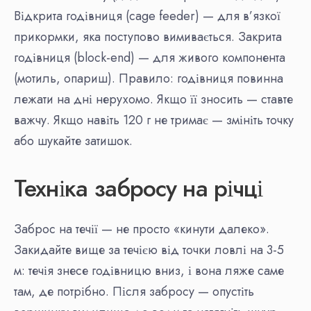
Відкрита годівниця (cage feeder) — для в’язкої
прикормки, яка поступово вимивається. Закрита
годівниця (block-end) — для живого компонента
(мотиль, опариш). Правило: годівниця повинна
лежати на дні нерухомо. Якщо її зносить — ставте
важчу. Якщо навіть 120 г не тримає — змініть точку
або шукайте затишок.
Техніка забросу на річці
Заброс на течії — не просто «кинути далеко».
Закидайте вище за течією від точки ловлі на 3-5
м: течія знесе годівницю вниз, і вона ляже саме
там, де потрібно. Після забросу — опустіть