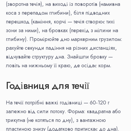
(зворотна течія), на виході із поворотів (намивна
коса з перепадом глибини), біля підводних
перешкод (каміння, корчі — течія створює тихі
зони за ними), на бровках (перехід з мілини на
глибину). Промірюйте дно маркерним грузилом:
рахуйте секунди падіння на різних дистанціях,
відчувайте структуру дна. Знайшли бровку —
ловіть на нижньому її краю, де осідає корм.
Годівниця для течії
На течії потрібні важкі годівниці — 60-120 г
залежно від сили потоку. Форма: квадратна або
трикутна (не котяться по дну), з вантажною
пластиною знизу (додатково притискає до дна).