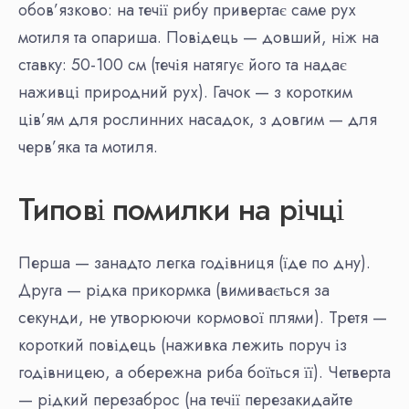
обов’язково: на течії рибу привертає саме рух
мотиля та опариша. Повідець — довший, ніж на
ставку: 50-100 см (течія натягує його та надає
наживці природний рух). Гачок — з коротким
ців’ям для рослинних насадок, з довгим — для
черв’яка та мотиля.
Типові помилки на річці
Перша — занадто легка годівниця (їде по дну).
Друга — рідка прикормка (вимивається за
секунди, не утворюючи кормової плями). Третя —
короткий повідець (наживка лежить поруч із
годівницею, а обережна риба боїться її). Четверта
— рідкий перезаброс (на течії перезакидайте