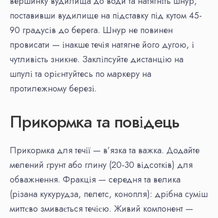
вершинку вудилища до води та натягніть шнур,
поставивши вудилище на підставку під кутом 45-
90 градусів до берега. Шнур не повинен
провисати — інакше течія натягне його дугою, і
чутливість зникне. Закліпсуйте дистанцію на
шпулі та орієнтуйтесь по маркеру на
протилежному березі.
Прикормка та повідець
Прикормка для течії — в’язка та важка. Додайте
мелений ґрунт або глину (20-30 відсотків) для
обважнення. Фракція — середня та велика
(різана кукурудза, пелетс, конопля): дрібна суміш
миттєво змивається течією. Живий компонент —