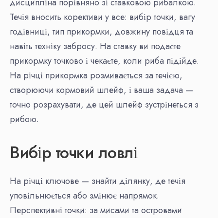
дисципліна порівняно зі ставковою рибалкою.
Течія вносить корективи у все: вибір точки, вагу
годівниці, тип прикормки, довжину повідця та
навіть техніку забросу. На ставку ви подаєте
прикормку точково і чекаєте, коли риба підійде.
На річці прикормка розмивається за течією,
створюючи кормовий шлейф, і ваша задача —
точно розрахувати, де цей шлейф зустрінеться з
рибою.
Вибір точки ловлі
На річці ключове — знайти ділянку, де течія
уповільнюється або змінює напрямок.
Перспективні точки: за мисами та островами