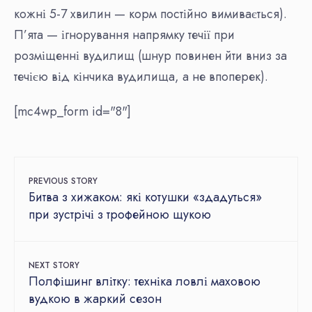
кожні 5-7 хвилин — корм постійно вимивається).
П’ята — ігнорування напрямку течії при
розміщенні вудилищ (шнур повинен йти вниз за
течією від кінчика вудилища, а не впоперек).
[mc4wp_form id="8"]
PREVIOUS STORY
Битва з хижаком: які котушки «здадуться»
при зустрічі з трофейною щукою
NEXT STORY
Полфішинг влітку: техніка ловлі маховою
вудкою в жаркий сезон