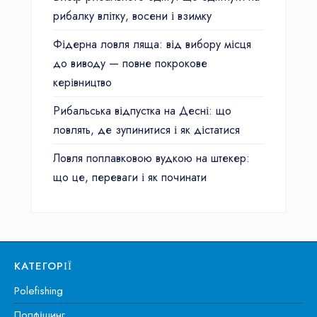
рибалку влітку, восени і взимку
Фідерна ловля ляща: від вибору місця
до виводу — повне покрокове
керівництво
Рибальська відпустка на Десні: що
ловлять, де зупинитися і як дістатися
Ловля поплавковою вудкою на штекер:
що це, переваги і як починати
КАТЕГОРІЇ
Polefishing
Полфішинг